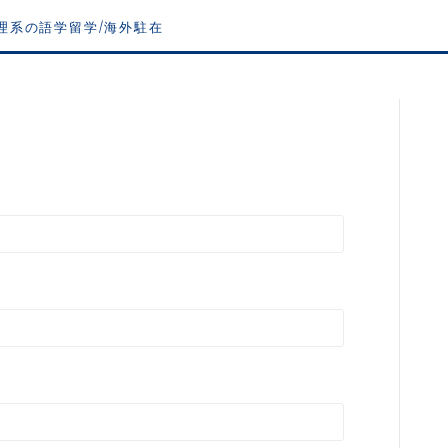
理系の語学留学/海外駐在
Profile
・語学留学2カ国経験者
フィリピン(3カ月)
オーストラリア(3カ月)
ピニャ
・工学部機械工学科卒業
海外駐在 航空機エンジニア
・現在海外駐在中
アメリカ(2年)
妻と子供2人を帯同
英語力ゼロ、さらにコミュ
の「The内気な理系大学