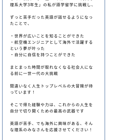
せるようになったことで、
理系大学3年生」の私が語学留学に挑戦し、
とができた
ずっと苦手だった英語が話せるようになっ
海外で活躍するという夢が叶った
たことで、
できた
・世界が広いことを知ることができた
なる社会人になる前に一世一代の大挑戦
・航空機エンジニアとして海外で活躍する
という夢が叶った
ルの大冒険が待っています！
・自分に自信を持つことができた
れからの人生を自分で切り開くための最高
まとまった時間が取れなくなる社会人にな
る前に一世一代の大挑戦
味がある、そんな理系のみなさんを応援さ
間違いなく人生トップレベルの大冒険が待
っています！
世界へ飛び「トビ」立てるように役立つ情
そこで得た経験や力は、これからの人生を
自分で切り開くための最高の武器です
英語が苦手、でも海外に興味がある、そん
な理系のみなさんを応援させてください！