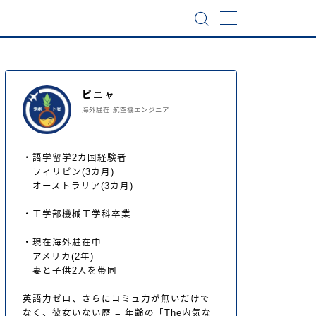
ピニャ
海外駐在 航空機エンジニア
プロフィールを読む
・語学留学2カ国経験者
フィリピン(3カ月)
オーストラリア(3カ月)
・工学部機械工学科卒業
・現在海外駐在中
アメリカ(2年)
妻と子供2人を帯同
力が無いだけでなく、彼女いない歴 = 年齢
3年生」の私が語学留学に挑戦し、
英語力ゼロ、さらにコミュ力が無いだけで
なく、彼女いない歴 = 年齢の「The内気な