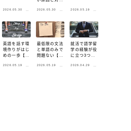
【英会話の勉
2026.05.30
2026.05.30
2026.05.19
モ
モ
モ
強法|英語が
チ
チ
チ
苦手な理系向
ベ
ベ
ベ
け】
ー
ー
ー
シ
シ
シ
ョ
ョ
ョ
ン
ン
ン
英語を話す環
最低限の文法
就活で語学留
境作りがはじ
と単語のみで
学の経験が役
めの一歩【英
問題ない【英
に立つ3つの
会話勉強法|
会話勉強法|
理由【理系向
2026.05.19
2026.05.19
2026.04.29
モ
モ
モ
英語が苦手な
英語が苦手な
け】【現役航
チ
チ
チ
理系向け】
理系向け】
空機エンジニ
ベ
ベ
ベ
アが解説】
ー
ー
ー
シ
シ
シ
ョ
ョ
ョ
ン
ン
ン